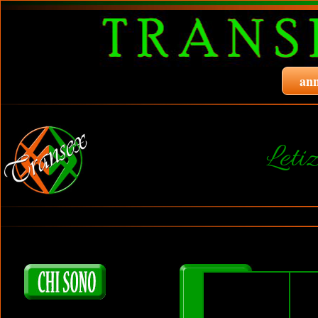
ann
Leti