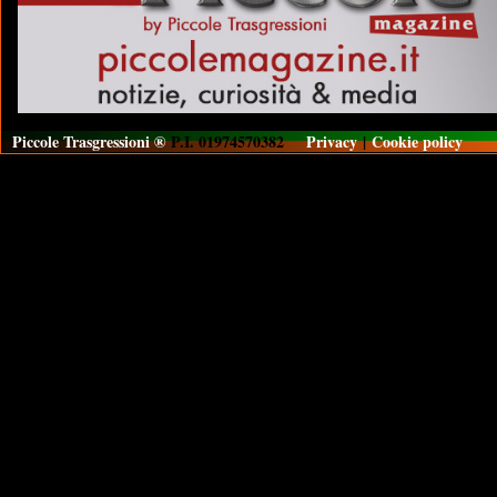
Piccole Trasgressioni ®
P.I. 01974570382
Privacy
|
Cookie policy