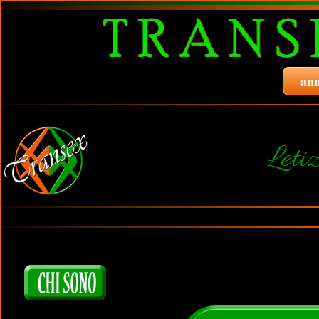
ann
Leti